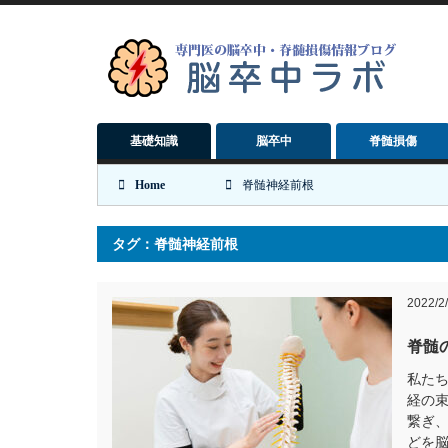
基礎知識
脳卒中
脊髄損傷
Home
脊髄神経前根
タグ：脊髄神経前根
2022/2
脊髄
私た
経の
繋ぎ
どを