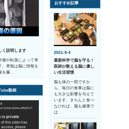
おすすめ記事
しく説明します
2021-9-4
外傷や転落によって脊
最新科学で脳を守る！
す。脊髄は脳に情報を
医師が教える脳に優し
報を臓…
い生活習慣
脳も体の一部ですか
ら、毎日の食事は脳に
Tube動画
も大きな影響を与えて
います。きちんと食べ
r.
なければ、脳も健康で
youtu.be/wa-ul4taS-w?
は…