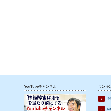
YouTubeチャンネル
ランキ
1
脊
2
脳