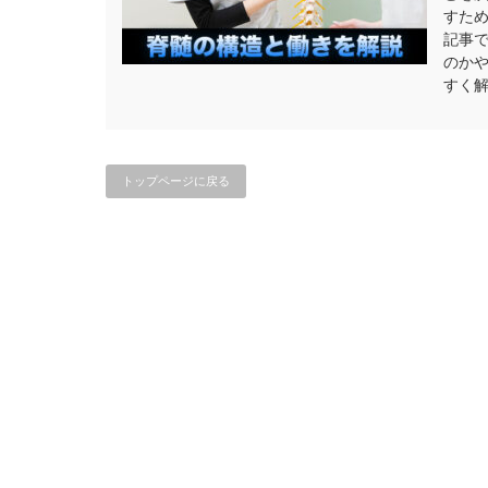
すた
記事
のか
すく
トップページに戻る