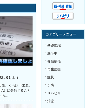
カテゴリーメニュー
基礎知識
脳卒中
脊髄損傷
再生医療
症状
認しましょう
予防
出血、くも膜下出血、
IA）に分類すること
リハビリ
もあ…
治療