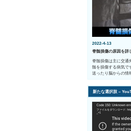
2022-4-13
脊髄損傷の原因を詳
脊髄損傷は主に交通
髄を損傷する病気で
送ったり脳からの情
新たな選択肢 – You
動
Code 150: Unknown erro
画
ファイルをダウンロード: https://
プ
_=1
レ
ー
ヤ