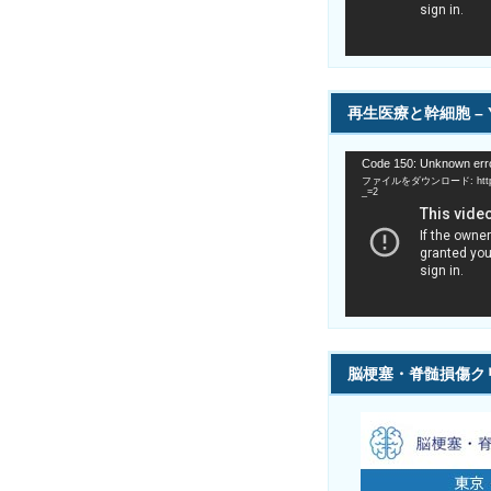
ー
再生医療と幹細胞 – Y
動
Code 150: Unknown erro
画
ファイルをダウンロード: https://
プ
_=2
レ
ー
ヤ
ー
脳梗塞・脊髄損傷ク