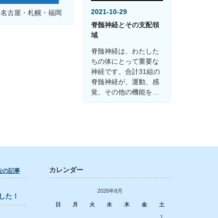
2021-10-29
・名古屋・札幌・福岡
脊髄神経とその支配領
域
脊髄神経は、わたした
ちの体にとって重要な
神経です。合計31組の
脊髄神経が、運動、感
覚、その他の機能を…
カレンダー
去の記事
2026年8月
した！
日
月
火
水
木
金
土
1