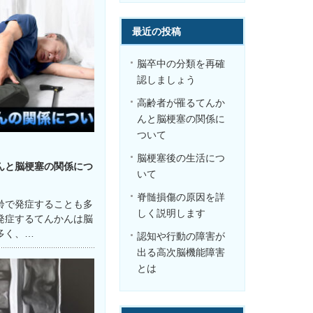
最近の投稿
脳卒中の分類を再確
認しましょう
高齢者が罹るてんか
んと脳梗塞の関係に
ついて
脳梗塞後の生活につ
んと脳梗塞の関係につ
いて
脊髄損傷の原因を詳
齢で発症することも多
しく説明します
発症するてんかんは脳
多く、…
認知や行動の障害が
出る高次脳機能障害
とは