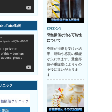
ouTube動画
2022-1-5
脊髄損傷が治る可能性
r.
について
youtu.be/lQSwsifD0r0?
脊髄が損傷を受けた結
果、運動や感覚の機能
が失われます。受傷部
位や重症度によりその
予後に違いがありま
す…
リニック