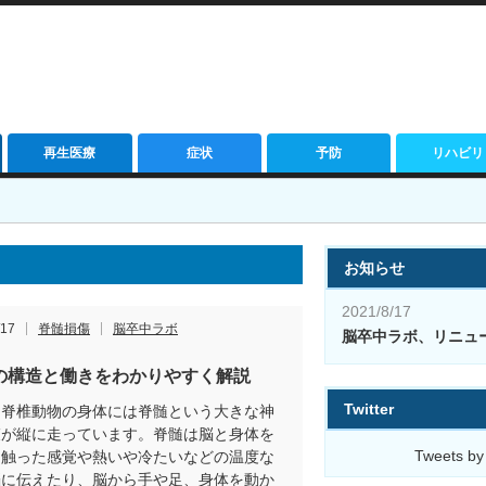
再生医療
症状
予防
リハビリ
お知らせ
2021/8/17
/17
脊髄損傷
脳卒中ラボ
脳卒中ラボ、リニュ
の構造と働きをわかりやすく解説
Twitter
ち脊椎動物の身体には脊髄という大きな神
束が縦に走っています。脊髄は脳と身体を
Tweets by
、触った感覚や熱いや冷たいなどの温度な
脳に伝えたり、脳から手や足、身体を動か