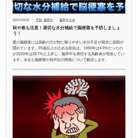
2021/10/20
予防
,
脳卒中
脳卒中ラボ
秋や春も注意！適切な水分補給で脳梗塞を予防しましょ
う！
夏の脳梗塞には高齢の方が特に陥りやすい水分不足や脱水に原因が
隠れています。65歳以上が占める割合は、1950年は4.9%だったの
が2020年は28.7%と上昇し、脳卒中を発症する高齢者が増加してい
ます。水分と脳梗塞や熱中症の関係について解説します。