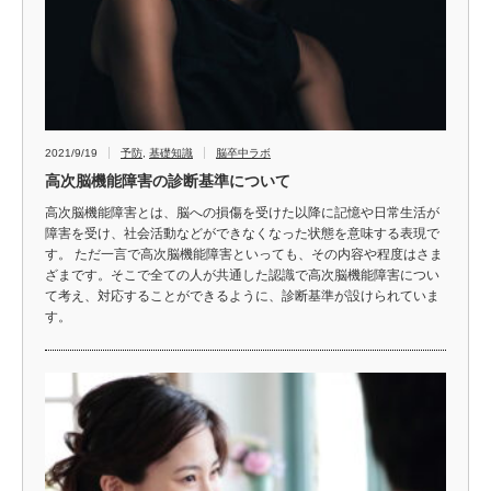
2021/9/19
予防
,
基礎知識
脳卒中ラボ
高次脳機能障害の診断基準について
高次脳機能障害とは、脳への損傷を受けた以降に記憶や日常生活が
障害を受け、社会活動などができなくなった状態を意味する表現で
す。 ただ一言で高次脳機能障害といっても、その内容や程度はさま
ざまです。そこで全ての人が共通した認識で高次脳機能障害につい
て考え、対応することができるように、診断基準が設けられていま
す。