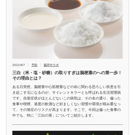
2021/9/7
予防
脳卒中ラボ
三白（米・塩・砂糖）の取りすぎは脳梗塞のへの第一歩！
その理由とは？
ある日突然、脳梗塞や心筋梗塞などの命に関わる恐ろしい疾患を引
き起こす元になるのが、サイレントキラーとも呼ばれる生活習慣病
です。自覚症状がほとんどないこの病気は、その名の通り、偏った
食事や喫煙、過度の飲酒など好ましくない習慣や環境が積み重なっ
て、その発症のリスクが高まります。そこで、今回は偏った食事の
中でも、特に「三白の害」についてご紹介します。