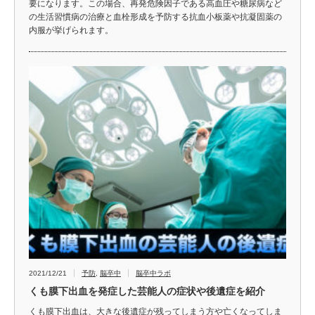
要になります。この場合、再発危険因子である高血圧や糖尿病など
の生活習慣病の治療と血栓形成を予防する抗血小板薬や抗凝固薬の
内服が挙げられます。
2021/12/21
予防
,
脳卒中
脳卒中ラボ
くも膜下出血を発症した芸能人の症状や後遺症を紹介
くも膜下出血は、大きな後遺症が残ってしまう方や亡くなってしま