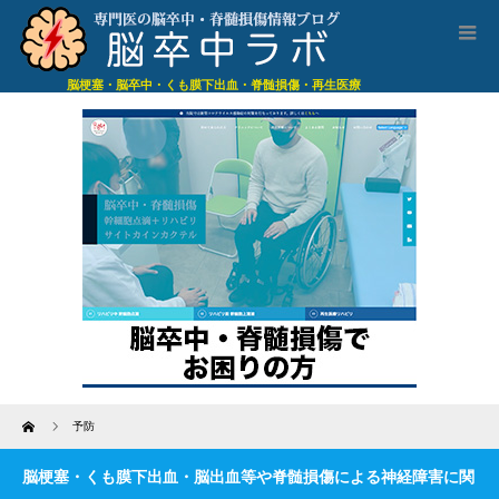
脳梗塞・脳卒中・くも膜下出血・脊髄損傷・再生医療
Home
予防
脳梗塞・くも膜下出血・脳出血等や脊髄損傷による神経障害に関