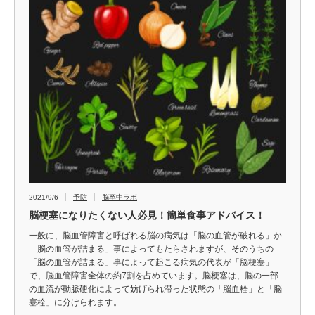
2021/9/6
予防
脳卒中ラボ
脳梗塞になりたくない人必見！簡単食事アドバイス！
一般に、脳血管障害と呼ばれる脳の病気は「脳の血管が破れる」か
「脳の血管が詰まる」事によってもたらされますが、そのうちの
「脳の血管が詰まる」事によって起こる病気の代表が「脳梗塞」
で、脳血管障害全体の約7割を占めています。脳梗塞は、脳の一部
の血流が動脈硬化によって妨げられ滞った状態の「脳血栓」と「脳
塞栓」に分けられます。