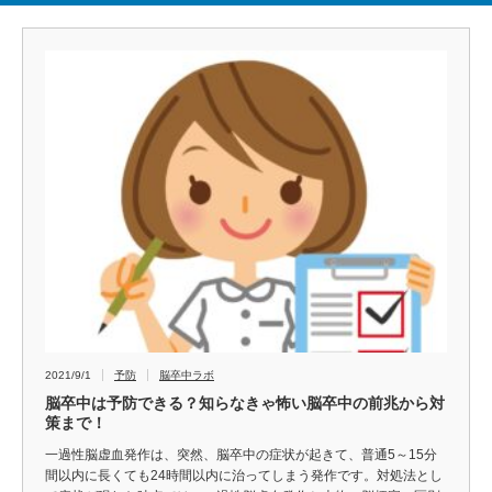
2021/9/1
予防
脳卒中ラボ
脳卒中は予防できる？知らなきゃ怖い脳卒中の前兆から対
策まで！
一過性脳虚血発作は、突然、脳卒中の症状が起きて、普通5～15分
間以内に長くても24時間以内に治ってしまう発作です。対処法とし