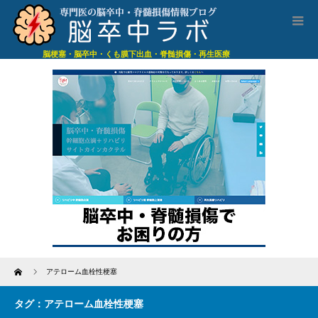
脳梗塞・脳卒中・くも膜下出血・脊髄損傷・再生医療
Home
アテローム血栓性梗塞
タグ：アテローム血栓性梗塞