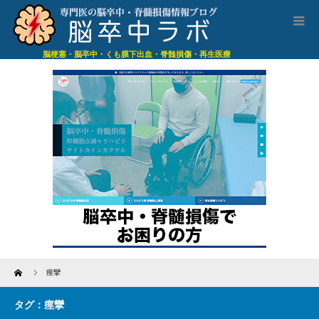
脳梗塞・脳卒中・くも膜下出血・脊髄損傷・再生医療
Home
痙攣
タグ：痙攣