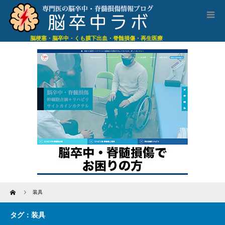
脳梗塞・脳卒中・くも膜下出血・脊髄損傷・再生医療
Home
装具
タグ：装具