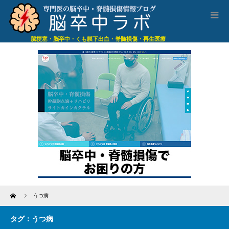
脳梗塞・脳卒中・くも膜下出血・脊髄損傷・再生医療
Home
うつ病
タグ：うつ病