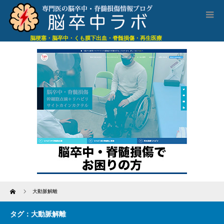
脳梗塞・脳卒中・くも膜下出血・脊髄損傷・再生医療
Home
大動脈解離
タグ：大動脈解離