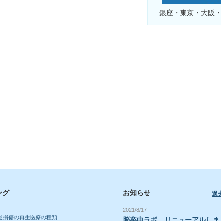
銀座・東京・大阪
ング
お知らせ
過
2021/8/17
髄損傷の再生医療の種類
脳卒中ラボ、リニューアルしま