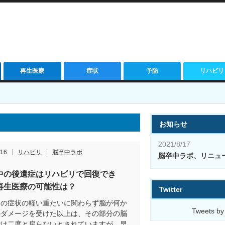
再生医療
症状
予防
リハビリ
お知らせ
2021/8/17
/16
リハビリ
脳卒中ラボ
脳卒中ラボ、リニュ
中の後遺症はリハビリで回復でき
再生医療の可能性は？
Twitter
中の症状の軽い重たいに関わらず脳が何か
Tweets by
のダメージを受けた以上は、その部分の脳
能は二度と戻らないとされていますが、早