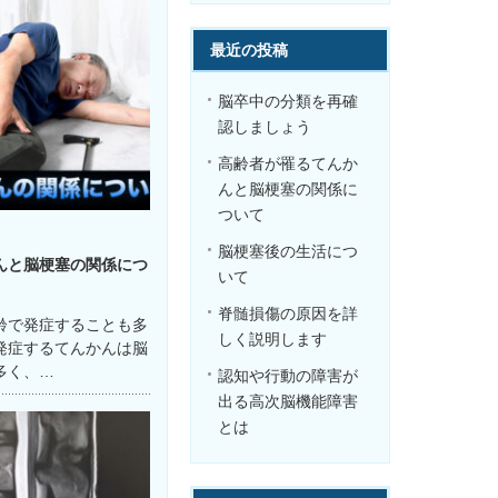
最近の投稿
脳卒中の分類を再確
認しましょう
高齢者が罹るてんか
んと脳梗塞の関係に
ついて
脳梗塞後の生活につ
んと脳梗塞の関係につ
いて
脊髄損傷の原因を詳
齢で発症することも多
しく説明します
発症するてんかんは脳
多く、…
認知や行動の障害が
出る高次脳機能障害
とは