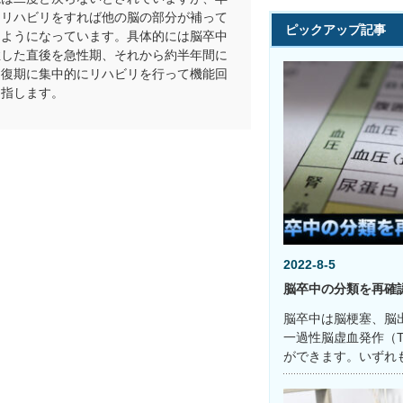
らリハビリをすれば他の脳の部分が補って
ピックアップ記事
るようになっています。具体的には脳卒中
症した直後を急性期、それから約半年間に
回復期に集中的にリハビリを行って機能回
目指します。
2022-8-5
脳卒中の分類を再確
脳卒中は脳梗塞、脳
一過性脳虚血発作（T
ができます。いずれ