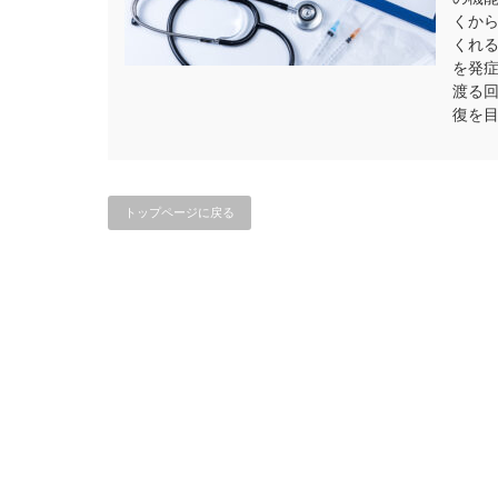
くか
くれ
を発
渡る
復を
トップページに戻る