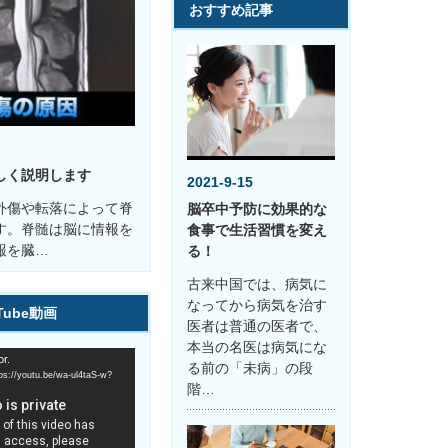
おすすめ記事
しく説明します
2021-9-15
外傷や転落によって脊
脳卒中予防に効果的な
す。脊髄は脳に情報を
食事で生活習慣を変え
報を臓…
る！
古来中国では、病気に
なってから病気を治す
Tube動画
医者は普通の医者で、
本当の名医は病気にな
r.
る前の「未病」の段
youtu.be/wa-ul4taS-w?
階…