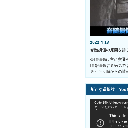
2022-4-13
脊髄損傷の原因を詳
脊髄損傷は主に交通
髄を損傷する病気で
送ったり脳からの情
新たな選択肢 – You
動
Code 150: Unknown erro
画
ファイルをダウンロード: https://
プ
_=1
レ
ー
ヤ