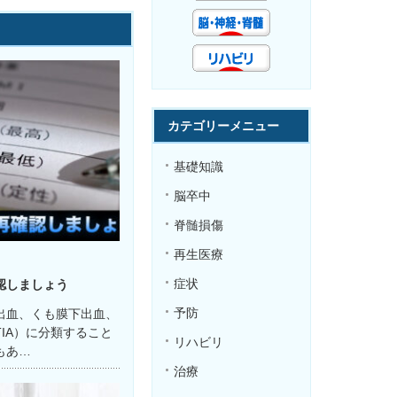
カテゴリーメニュー
基礎知識
脳卒中
脊髄損傷
再生医療
症状
認しましょう
予防
出血、くも膜下出血、
IA）に分類すること
リハビリ
もあ…
治療