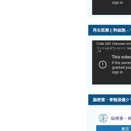
ー
再生医療と幹細胞 – Y
動
Code 150: Unknown erro
画
ファイルをダウンロード: https://
プ
_=2
レ
ー
ヤ
ー
脳梗塞・脊髄損傷ク