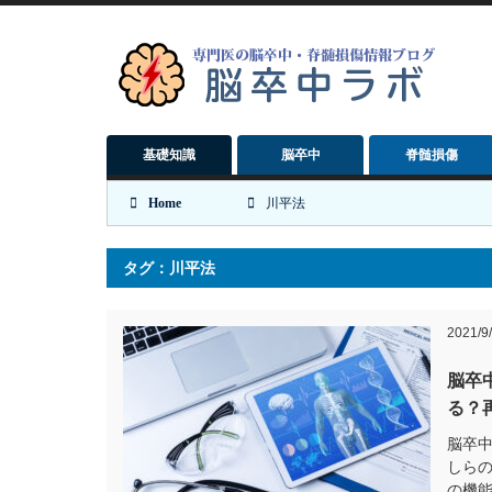
基礎知識
脳卒中
脊髄損傷
Home
川平法
タグ：川平法
2021/9
脳卒
る？
脳卒
しら
の機