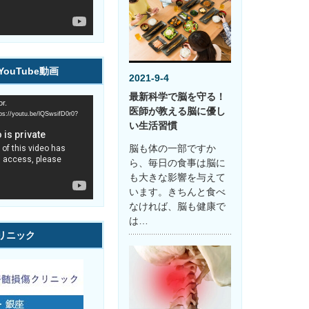
ouTube動画
2021-9-4
最新科学で脳を守る！
r.
医師が教える脳に優し
youtu.be/lQSwsifD0r0?
い生活習慣
脳も体の一部ですか
ら、毎日の食事は脳に
も大きな影響を与えて
います。きちんと食べ
なければ、脳も健康で
は…
リニック