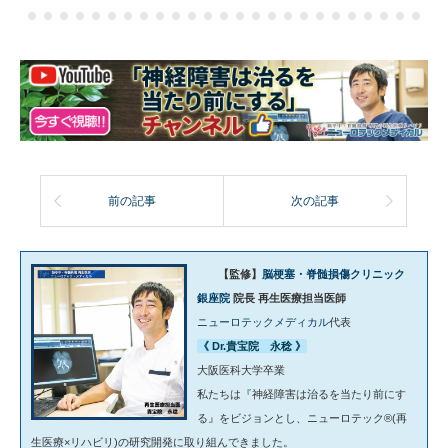
前の記事
次の記事
【監修】
脳梗塞・脊髄損傷クリニック
銀座院
院長 再生医療担当医師
ニューロテックメディカル
代表
《 Dr.貴宝院 永稔 》
大阪医科大学卒業
私たちは『神経障害は治るを当たり前にす
る』をビジョンとし、ニューロテック®(再
生医療×リハビリ)の研究開発に取り組んできました。