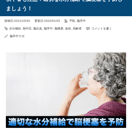
ましょう！
投稿日:2021/10/20
更新日:2022/01/25
予防
,
脳卒中
水分補給
,
熱中症
,
脳出血
,
脳卒中
,
脳梗塞
,
血栓
,
高齢者
コメントを書く
脳卒中ラボ