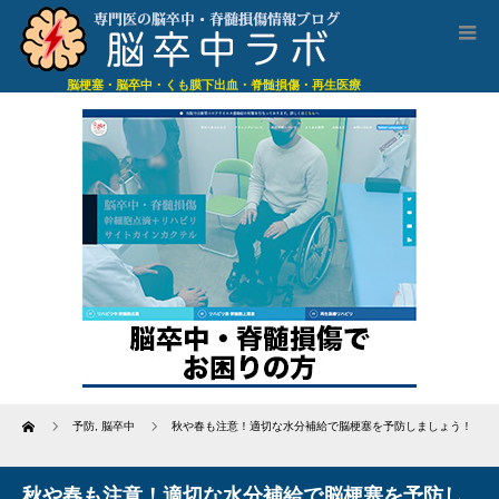
脳梗塞・脳卒中・くも膜下出血・脊髄損傷・再生医療
Home
予防
,
脳卒中
秋や春も注意！適切な水分補給で脳梗塞を予防しましょう！
秋や春も注意！適切な水分補給で脳梗塞を予防し