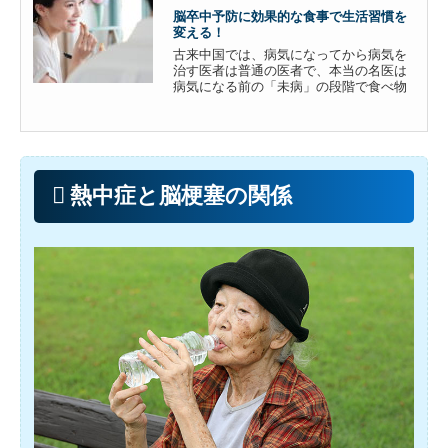
脳卒中予防に効果的な食事で生活習慣を
変える！
古来中国では、病気になってから病気を
治す医者は普通の医者で、本当の名医は
病気になる前の「未病」の段階で食べ物
によって病気を防いでくれると云う考え
があり、食医と呼ばれていました。紀元
前の周王朝時代から、宮廷では疾医（内
科医）、傷医（外科医）の上位に食医が
あり、医療の指導を行っていま...
熱中症と脳梗塞の関係