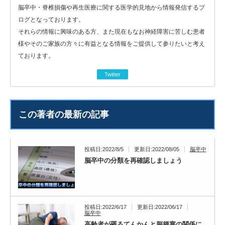
脳卒中・脊椎損傷や再生医療に関する医学的見地から情報発信するブ
ログとなっております。
それらの情報に興味のある方、また現在もなお神経障害に苦しむ患者
様やそのご家族の方々に有益となる情報をご提供して参りたいと考え
ております。
Twitter
この著者の最新の記事
投稿日:2022/8/5
更新日:2022/08/05
脳卒中
脳卒中の分類を再確認しましょう
投稿日:2022/6/17
更新日:2022/06/17
脳卒中
高齢者が罹るてんかんと脳梗塞の関係に