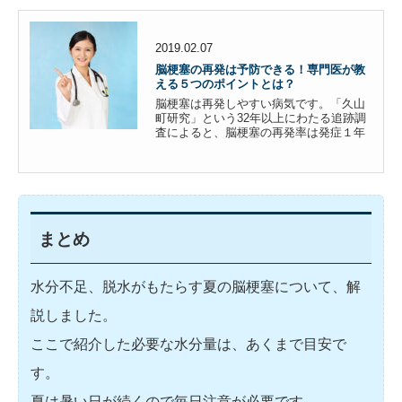
2019.02.07
脳梗塞の再発は予防できる！専門医が教
える５つのポイントとは？
脳梗塞は再発しやすい病気です。「久山
町研究」という32年以上にわたる追跡調
査によると、脳梗塞の再発率は発症１年
目で10％、５年目で34.1％、10年目で実
に49.7％にまでなっています。それに再
発すると最初の時より後遺症が重くなっ
たり、新たに後遺症が加わる恐れがある
ので再発を防ぐ...
まとめ
水分不足、脱水がもたらす夏の脳梗塞について、解
説しました。
ここで紹介した必要な水分量は、あくまで目安で
す。
夏は暑い日が続くので毎日注意が必要です。