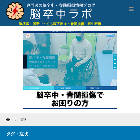
脳梗塞・脳卒中・くも膜下出血・脊髄損傷・再生医療
Home
症状
タグ：症状