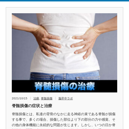
2021/10/15
治療
,
脊髄損傷
脳卒中ラボ
脊髄損傷の症状と治療
脊髄損傷とは、私達の背骨のなかに走る神経の束である脊髄が損傷
する事で、多くの場合、損傷した部位より下の部分の力や感覚、そ
の他の身体機能に永続的な問題が生じます。しかし、いつの日か脊