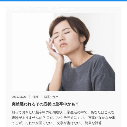
する情報ブログ the ‘ 症状 ’ Category
2017/11/20
症状
脳卒中ラボ
突然襲われるその症状は脳卒中かも？
知っておきたい脳卒中の初期症状 日常生活の中で、あなたはこんな
経験がありませんか？ 目がボヤケテ見えにくい。 言葉がなかなか出
てこず、ろれつが回らない。 文字が書けない。 簡単な計算…