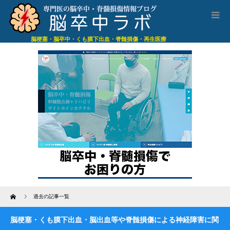
脳梗塞・脳卒中・くも膜下出血・脊髄損傷・再生医療
Home
過去の記事一覧
脳梗塞・くも膜下出血・脳出血等や脊髄損傷による神経障害に関