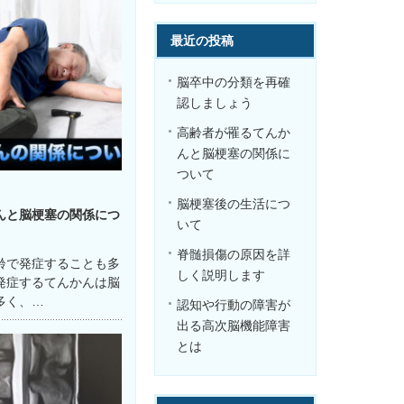
最近の投稿
脳卒中の分類を再確
認しましょう
高齢者が罹るてんか
んと脳梗塞の関係に
ついて
脳梗塞後の生活につ
んと脳梗塞の関係につ
いて
脊髄損傷の原因を詳
齢で発症することも多
しく説明します
発症するてんかんは脳
多く、…
認知や行動の障害が
出る高次脳機能障害
とは