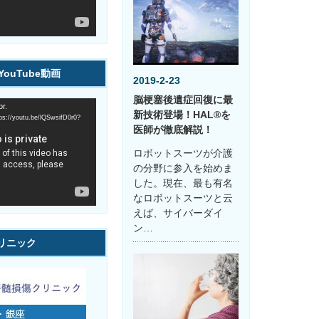
ouTube動画
2019-2-23
脳梗塞後遺症回復に最
r.
新技術登場！HAL®を
youtu.be/lQSwsifD0r0?
医師が徹底解説！
ロボットスーツが介護
の分野に参入を始めま
した。現在、最も有名
なロボットスーツと云
えば、サイバーダイ
ン…
リニック