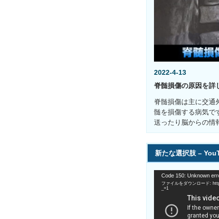
2022-4-13
脊髄損傷の原因を詳
脊髄損傷は主に交通
髄を損傷する病気で
送ったり脳からの情
新たな選択肢 – You
動
Code 150: Unknown erro
画
ファイルをダウンロード: https://
プ
_=1
レ
ー
ヤ