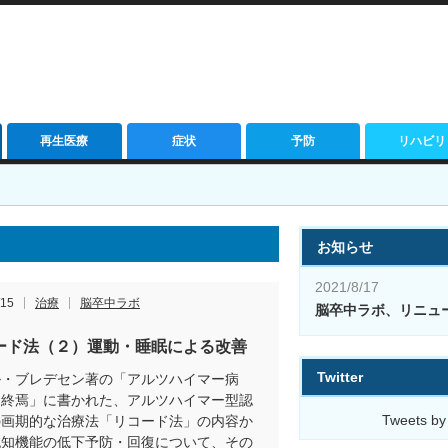
再生医療
症状
予防
リハビリ
お知らせ
2021/8/17
/15
治療
脳卒中ラボ
脳卒中ラボ、リニュ
ード法（２）運動・睡眠による改善
Twitter
ル・ブレデセン著の「アルツハイマー病
と終焉」に書かれた、アルツハイマー型認
Tweets by
の画期的な治療法「リコード法」の内容か
認知機能の低下予防・回復について、その