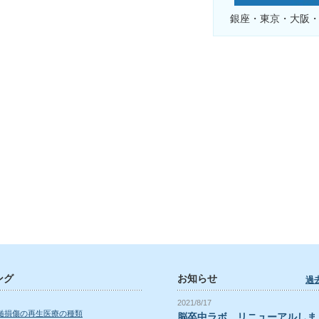
銀座・東京・大阪
ング
お知らせ
過
2021/8/17
髄損傷の再生医療の種類
脳卒中ラボ、リニューアルしま