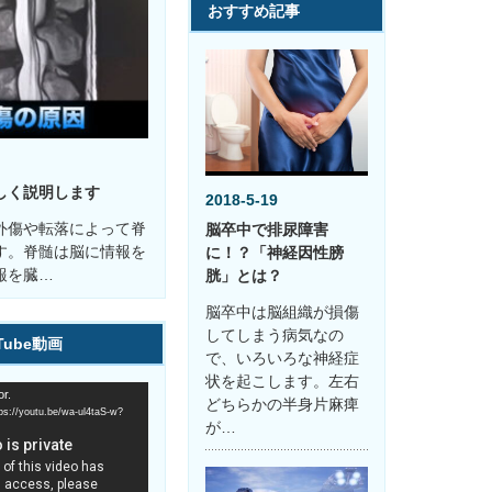
おすすめ記事
しく説明します
2018-5-19
外傷や転落によって脊
脳卒中で排尿障害
す。脊髄は脳に情報を
に！？「神経因性膀
報を臓…
胱」とは？
脳卒中は脳組織が損傷
してしまう病気なの
Tube動画
で、いろいろな神経症
状を起こします。左右
r.
どちらかの半身片麻痺
youtu.be/wa-ul4taS-w?
が…