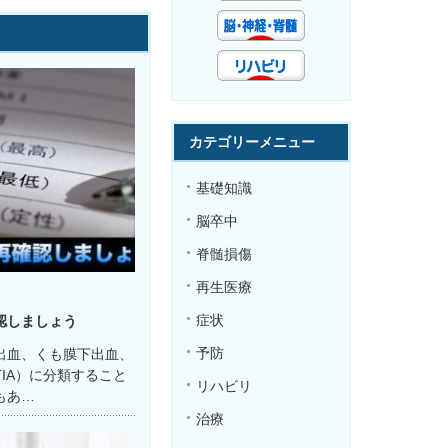
カテゴリーメニュー
基礎知識
脳卒中
脊髄損傷
再生医療
症状
認しましょう
予防
出血、くも膜下出血、
IA）に分類すること
リハビリ
もあ…
治療