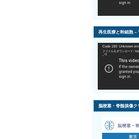
ー
再生医療と幹細胞 – Y
動
Code 150: Unknown erro
画
ファイルをダウンロード: https://
プ
_=2
レ
ー
ヤ
ー
脳梗塞・脊髄損傷ク