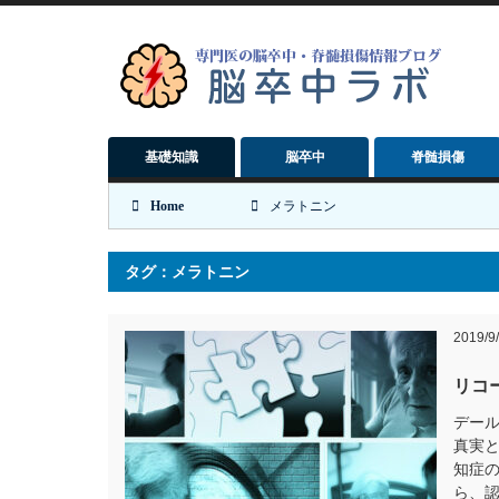
基礎知識
脳卒中
脊髄損傷
Home
メラトニン
タグ：メラトニン
2019/9
リコ
デー
真実
知症
ら、