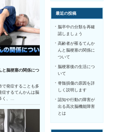
最近の投稿
脳卒中の分類を再確
認しましょう
高齢者が罹るてんか
んと脳梗塞の関係に
ついて
脳梗塞後の生活につ
んと脳梗塞の関係につ
いて
脊髄損傷の原因を詳
齢で発症することも多
しく説明します
発症するてんかんは脳
多く、…
認知や行動の障害が
出る高次脳機能障害
とは