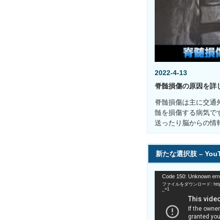
2022-4-13
脊髄損傷の原因を詳
脊髄損傷は主に交通
髄を損傷する病気で
送ったり脳からの情
新たな選択肢 – You
動
Code 150: Unknown erro
画
ファイルをダウンロード: https://
プ
_=1
レ
ー
ヤ