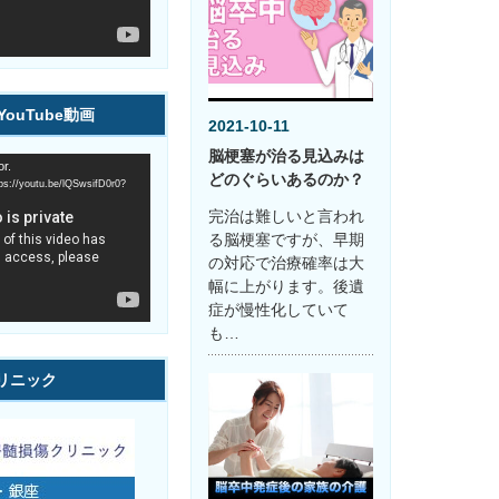
ouTube動画
2021-10-11
脳梗塞が治る見込みは
r.
どのぐらいあるのか？
youtu.be/lQSwsifD0r0?
完治は難しいと言われ
る脳梗塞ですが、早期
の対応で治療確率は大
幅に上がります。後遺
症が慢性化していて
も…
リニック