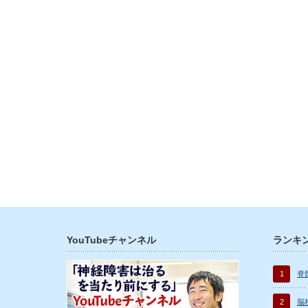
YouTubeチャンネル
ランキ
1
脊
2
脳