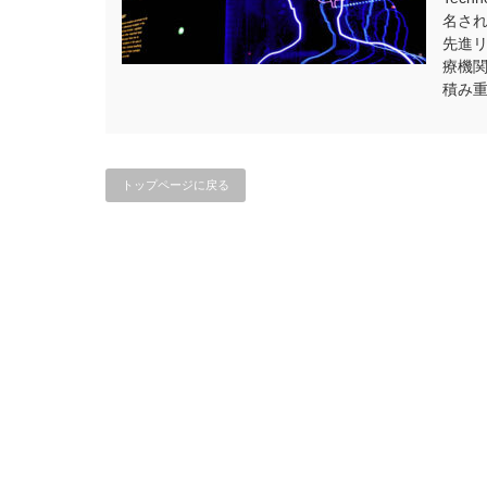
名さ
先進
療機
積み
トップページに戻る