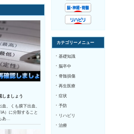
カテゴリーメニュー
基礎知識
脳卒中
脊髄損傷
再生医療
症状
認しましょう
予防
出血、くも膜下出血、
IA）に分類すること
リハビリ
もあ…
治療