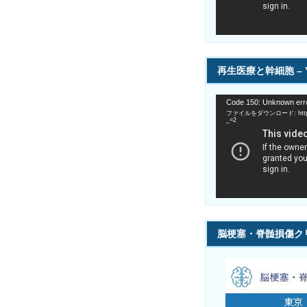
ー
再生医療と幹細胞 – Y
動
Code 150: Unknown erro
画
ファイルをダウンロード: https://
プ
_=2
レ
ー
ヤ
ー
脳梗塞・脊髄損傷ク