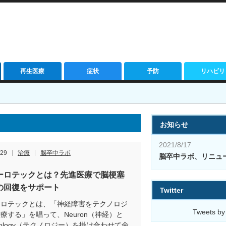
再生医療
症状
予防
リハビリ
お知らせ
2021/8/17
/29
治療
脳卒中ラボ
脳卒中ラボ、リニュ
ーロテックとは？先進医療で脳梗塞
の回復をサポート
Twitter
ーロテックとは、「神経障害をテクノロジ
Tweets by
療する」を唱って、Neuron（神経）と
hnology（テクノロジー）を掛け合わせて命