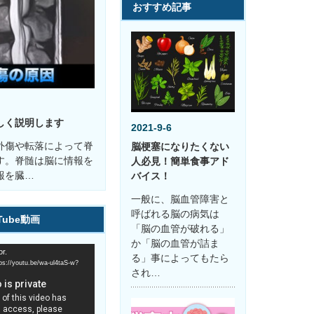
おすすめ記事
しく説明します
2021-9-6
外傷や転落によって脊
脳梗塞になりたくない
す。脊髄は脳に情報を
人必見！簡単食事アド
報を臓…
バイス！
一般に、脳血管障害と
呼ばれる脳の病気は
Tube動画
「脳の血管が破れる」
か「脳の血管が詰ま
r.
る」事によってもたら
youtu.be/wa-ul4taS-w?
され…