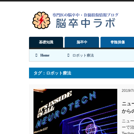
基礎知識
脳卒中
脊髄損傷
Home
ロボット療法
タグ：ロボット療法
2019/7
ニュ
から
ニュ
ーで治
Tec