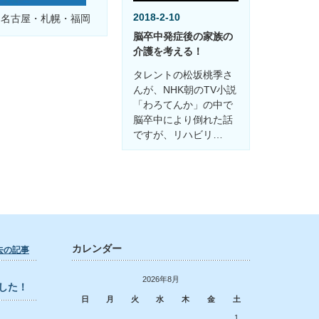
2018-2-10
・名古屋・札幌・福岡
脳卒中発症後の家族の
介護を考える！
タレントの松坂桃季さ
んが、NHK朝のTV小説
「わろてんか」の中で
脳卒中により倒れた話
ですが、リハビリ…
カレンダー
去の記事
2026年8月
した！
日
月
火
水
木
金
土
1