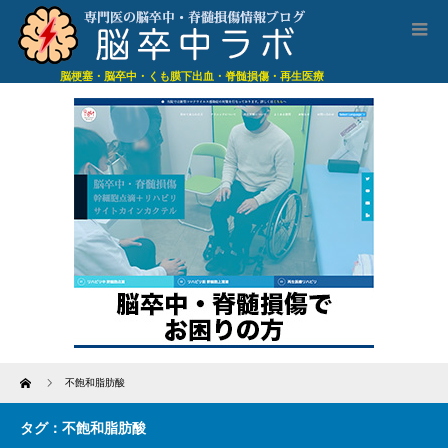
脳梗塞・脳卒中・くも膜下出血・脊髄損傷・再生医療
Home
不飽和脂肪酸
タグ：不飽和脂肪酸