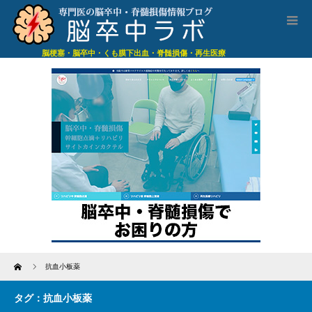
脳梗塞・脳卒中・くも膜下出血・脊髄損傷・再生医療
Home
抗血小板薬
タグ：抗血小板薬