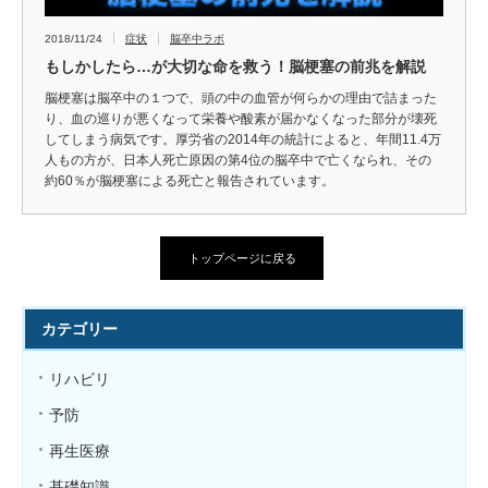
2018/11/24
症状
脳卒中ラボ
もしかしたら…が大切な命を救う！脳梗塞の前兆を解説
脳梗塞は脳卒中の１つで、頭の中の血管が何らかの理由で詰まった
り、血の巡りが悪くなって栄養や酸素が届かなくなった部分が壊死
してしまう病気です。厚労省の2014年の統計によると、年間11.4万
人もの方が、日本人死亡原因の第4位の脳卒中で亡くなられ、その
約60％が脳梗塞による死亡と報告されています。
トップページに戻る
カテゴリー
リハビリ
予防
再生医療
基礎知識