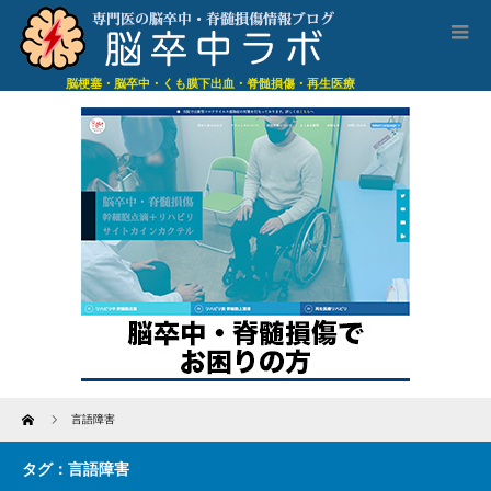
脳梗塞・脳卒中・くも膜下出血・脊髄損傷・再生医療
Home
言語障害
タグ：言語障害