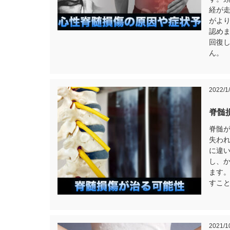
経が
がよ
認め
回復
ん。
2022/1
脊髄
脊髄
失わ
に違
し、
ます
すこ
2021/1