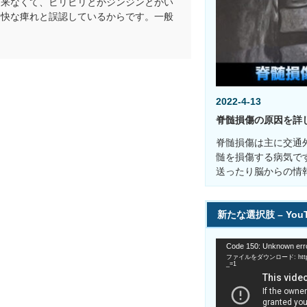
出来なくて、ビリビリとかジンジンとかい
不快な痺れと誤認しているからです。一般
…
2022-4-13
脊髄損傷の原因を詳
脊髄損傷は主に交通
髄を損傷する病気で
送ったり脳からの情
新たな選択肢 – You
動
Code 150: Unknown erro
画
ファイルをダウンロード: https://
プ
_=1
レ
ー
ヤ