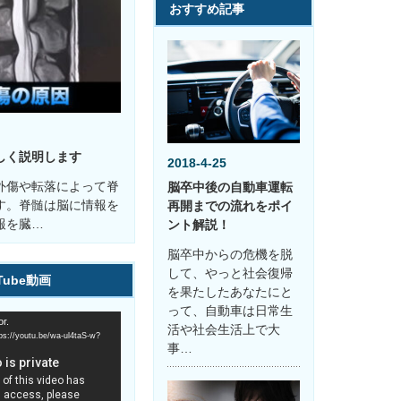
おすすめ記事
しく説明します
2018-4-25
外傷や転落によって脊
脳卒中後の自動車運転
す。脊髄は脳に情報を
再開までの流れをポイ
報を臓…
ント解説！
脳卒中からの危機を脱
して、やっと社会復帰
Tube動画
を果たしたあなたにと
って、自動車は日常生
r.
活や社会生活上で大
youtu.be/wa-ul4taS-w?
事…