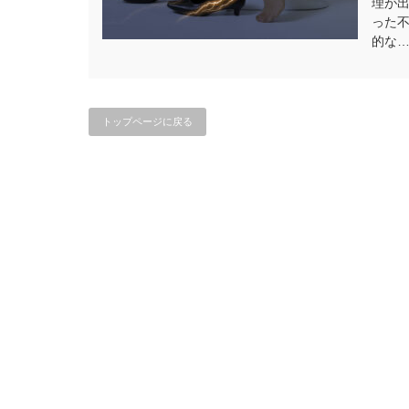
理が
った
的な
トップページに戻る