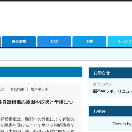
再生医療
症状
予防
リハビリ
お知らせ
2021/8/17
/12
脊髄損傷
脳卒中ラボ
脳卒中ラボ、リニュ
性脊髄損傷の原因や症状と予後につ
Twitter
性脊髄損傷は、頚部への外傷により脊髄の
Tweets by
部が障害を受けることで生じる神経障害で
頚髄は内側が上肢、外側が下肢に向かう神