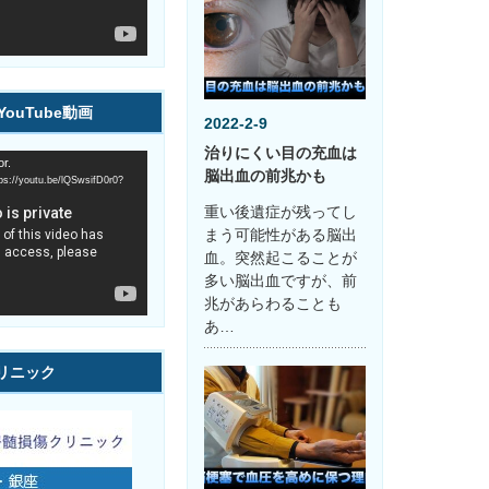
ouTube動画
2022-2-9
治りにくい目の充血は
r.
脳出血の前兆かも
youtu.be/lQSwsifD0r0?
重い後遺症が残ってし
まう可能性がある脳出
血。突然起こることが
多い脳出血ですが、前
兆があらわることも
あ…
リニック