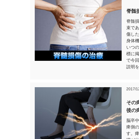
脊髄
脊髄
束で
傷し
身体
いつ
標に
で今
説明
2017/1
その
後の
脳卒中
痺側
す。