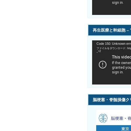
ー
再生医療と幹細胞 – Y
動
Code 150: Unknown erro
画
ファイルをダウンロード: https://
プ
_=2
レ
ー
ヤ
ー
脳梗塞・脊髄損傷ク