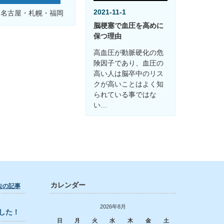
2021-11-1
・名古屋・札幌・福岡
脳梗塞で血圧を高めに
保つ理由
高血圧が動脈硬化の危
険因子であり、血圧の
高い人は脳卒中のリス
クが高いことはよく知
られている事ではな
い…
カレンダー
去の記事
2026年8月
した！
日
月
火
水
木
金
土