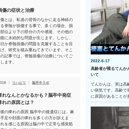
損傷の症状と治療
損傷とは、私達の背骨のなかに走る神経の
ある脊髄が損傷する事で、多くの場合、損
た部位より下の部分の力や感覚、その他の
機能に永続的な問題が生じます。しかし、
の日か脊髄損傷の問題を克服することを目
掲げ、研究を積み重ねてきています。そこ
回の記事では、脊髄損傷の治療についてご
2022-6-17
をします。
高齢者が罹るてんか
いて
2/16
リハビリ
脳卒中ラボ
てんかんは、実は高
い病気です。高齢で
痺れなんとかなるかも？脳卒中発症
に原因があることが
痺れの原因とは？
後の痺れの原因 脳卒中の後遺症には、麻
の手足や顔面の痺れを多くの方が訴えま
痺れを感じる原因は脳の中で正常な感覚処