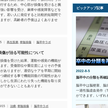
走行するため、中心部が損傷を受けると腕
ピックアップ記事
り強い影響を受け、麻痺や感覚障害などを
ます。若い人に発症すると比較的短期間で
しますが、高齢者の予後はよくありませ
/5
再生医療
,
脊髄損傷
脳卒中ラボ
損傷が治る可能性について
が損傷を受けた結果、運動や感覚の機能が
れます。受傷部位や重症度によりその予後
いがありますが、適切なケアを早期に開始
2022-8-5
かつ継続する事で機能回復の可能性があり
脳卒中の分類を再確
。しかし生涯にわたり失った機能を取り戻
脳卒中は脳梗塞、脳
とができないこともあります。
一過性脳虚血発作（T
ができます。いずれ
0/15
治療
,
脊髄損傷
脳卒中ラボ