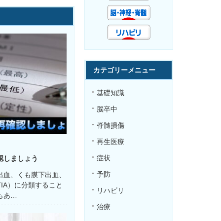
カテゴリーメニュー
基礎知識
脳卒中
脊髄損傷
再生医療
症状
認しましょう
予防
出血、くも膜下出血、
IA）に分類すること
リハビリ
もあ…
治療