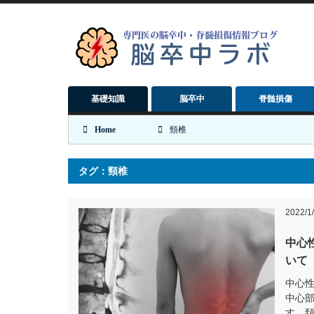
基礎知識
脳卒中
脊髄損傷
Home
頸椎
タグ：頸椎
2022/1
中心
いて
中心
中心
す。