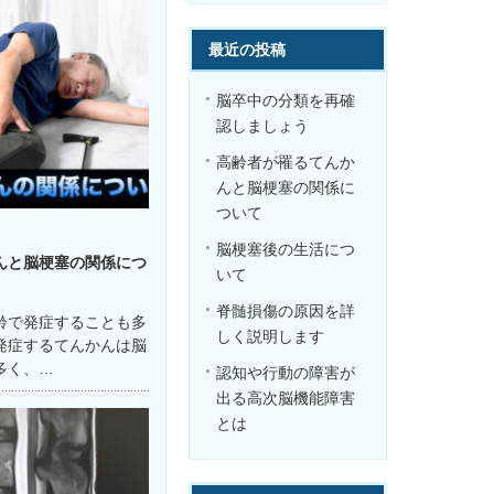
最近の投稿
脳卒中の分類を再確
認しましょう
高齢者が罹るてんか
んと脳梗塞の関係に
ついて
脳梗塞後の生活につ
んと脳梗塞の関係につ
いて
脊髄損傷の原因を詳
齢で発症することも多
しく説明します
発症するてんかんは脳
多く、…
認知や行動の障害が
出る高次脳機能障害
とは