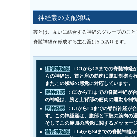
神経叢の支配領域
叢とは、互いに結合する神経のグループのこと
脊髄神経が形成する主な叢は5つあります。
頚部神経叢
：C1からC5までの脊髄神経
らの神経は、首と肩の筋肉に運動制御を
またこの領域の感覚に対応しています。
腕神経叢
：C5からT1までの脊髄神経が
の神経は、腕と上背部の筋肉の運動を制
腰神経叢
：L1からL4までの脊髄神経が
す。この神経叢は、腹部と下肢の筋肉の
そしてこの範囲の感覚に関するメッセー
仙骨神経叢
：L4からS4までの脊髄神経