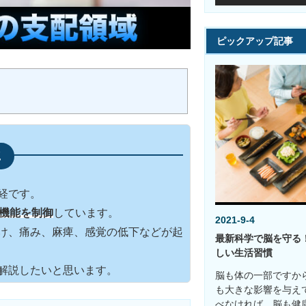
ピックアップ記事
経です。
の機能を制御
しています。
2021-9-4
け、痛み、麻痺、感覚の低下などが起
最新科学で脳を守る
しい生活習慣
解説したいと思います。
脳も体の一部ですか
も大きな影響を与え
べなければ、脳も健