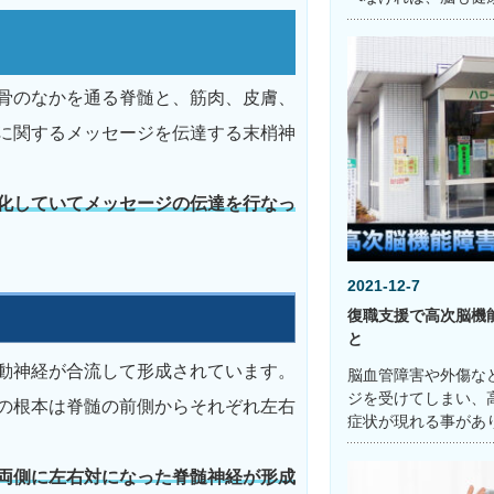
骨のなかを通る脊髄と、筋肉、皮膚、
に関するメッセージを伝達する末梢神
化していてメッセージの伝達を行なっ
2021-12-7
復職支援で高次脳機
と
動神経が合流して形成されています。
脳血管障害や外傷な
ジを受けてしまい、
の根本は脊髄の前側からそれぞれ左右
症状が現れる事があ
両側に左右対になった脊髄神経が形成