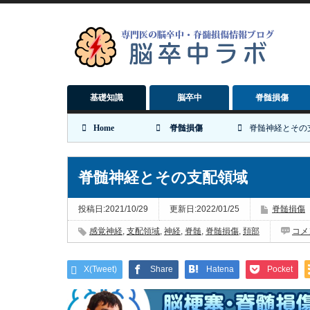
基礎知識
脳卒中
脊髄損傷
Home
脊髄損傷
脊髄神経とその
脊髄神経とその支配領域
投稿日:2021/10/29
更新日:2022/01/25
脊髄損傷
感覚神経
,
支配領域
,
神経
,
脊髄
,
脊髄損傷
,
頚部
コメ
X(Tweet)
Share
Hatena
Pocket