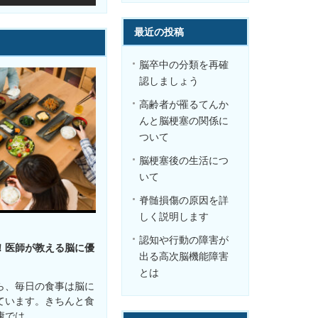
最近の投稿
脳卒中の分類を再確
認しましょう
高齢者が罹るてんか
んと脳梗塞の関係に
ついて
脳梗塞後の生活につ
いて
脊髄損傷の原因を詳
しく説明します
認知や行動の障害が
！医師が教える脳に優
出る高次脳機能障害
とは
ら、毎日の食事は脳に
ています。きちんと食
康では…