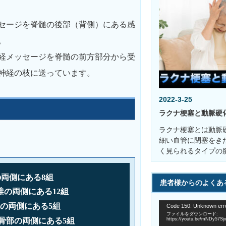
セージを脊髄の後部（背側）にある感
。
経メッセージを脊髄の前方部分から受
神経の枝に送っています。
2022-3-25
ラクナ梗塞と動脈硬
ラクナ梗塞とは動脈
細い血管に閉塞をき
く見られるタイプの
の両側にある8組
患者様からのよくあるご
椎の両側にある12組
動
椎の両側にある5組
Code 150: Unknown erro
画
ファイルをダウンロード:
プ
https://youtu.be/mNDy57Sj
仙骨部の両側にある5組