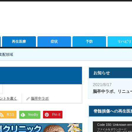
再生医療
症状
予防
リハビリ
支配領域
お知らせ
2021/8/17
脳卒中ラボ、リニュ
ントを書く
脳卒中ラボ
脊髄損傷への再生医
RSS
feedly
Pin it
動
Code 150: Unknown erro
画
ファイルをダウンロード: