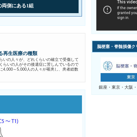
レ
の両側にある1組
ー
ヤ
ー
脳梗塞・脊髄損傷ク
る再生医療の種類
らいの人々が、どれくらいの確立で受傷して
くらいの人がその後遺症に苦しんでいるので
,000～5,000人の人々が罹患し、患者総数
...
銀座・東京・大阪