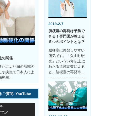
2019-2-7
脳梗塞の再発は予防で
きる！専門医が教える
５つのポイントとは？
脳梗塞は再発しやすい
病気です。「久山町研
化の関係
究」という32年以上に
硬化により脳の深部の
わたる追跡調査による
たす疾患で日本人によ
と、脳梗塞の再発率…
脳梗塞…
質問- YouTube
r.
xY8?_=3