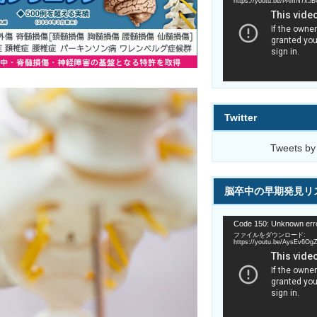
プ
https://youtu.be/PAmN7x5
レ
ー
ヤ
ー
Twitter
Tweets by
脳卒中の早期発見リス
動
Code 150: Unknown erro
画
ファイルをダウンロード:
プ
https://youtu.be/AysEv6O
レ
ー
ヤ
ー