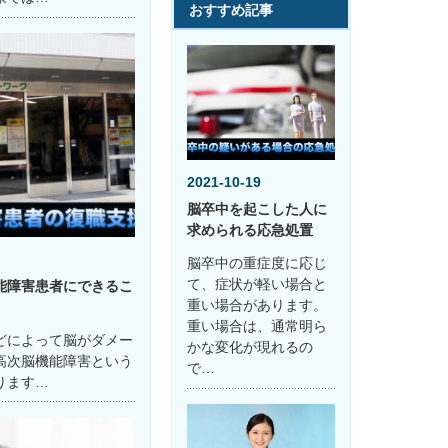
おすすめ記事
2021-10-19
脳卒中を起こした人に
求められる応急処置
脳卒中の重症度に応じ
て、症状が軽い場合と
能障害患者にできるこ
重い場合があります。
重い場合は、通常明ら
どによって脳がダメー
かな変化が現れるの
高次脳機能障害という
で…
ります…