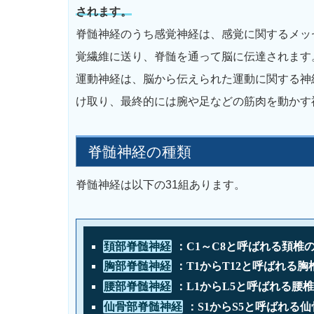
されます。
脊髄神経のうち感覚神経は、感覚に関するメッ
覚繊維に送り、脊髄を通って脳に伝達されます
運動神経は、脳から伝えられた運動に関する神
け取り、最終的には腕や足などの筋肉を動かす
脊髄神経の種類
脊髄神経は以下の31組あります。
頚部脊髄神経
：C1～C8と呼ばれる頚椎
胸部脊髄神経
：T1からT12と呼ばれる胸
腰部脊髄神経
：L1からL5と呼ばれる腰
仙骨部脊髄神経
：S1からS5と呼ばれる