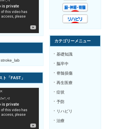
BG5s?_=1
カテゴリーメニュー
基礎知識
 stroke_lab
脳卒中
脊髄損傷
ト「FAST」
再生医療
r.
症状
gZZw?_=2
予防
リハビリ
治療