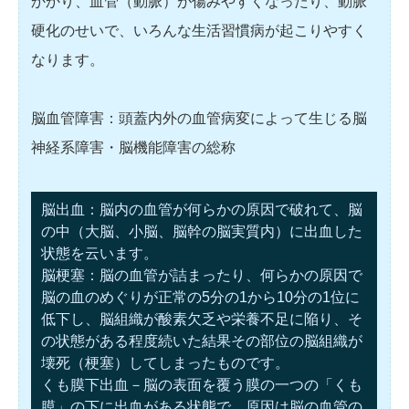
かかり、血管（動脈）が傷みやすくなったり、動脈
硬化のせいで、いろんな生活習慣病が起こりやすく
なります。
脳血管障害：頭蓋内外の血管病変によって生じる脳
神経系障害・脳機能障害の総称
脳出血：脳内の血管が何らかの原因で破れて、脳
の中（大脳、小脳、脳幹の脳実質内）に出血した
状態を云います。
脳梗塞：脳の血管が詰まったり、何らかの原因で
脳の血のめぐりが正常の5分の1から10分の1位に
低下し、脳組織が酸素欠乏や栄養不足に陥り、そ
の状態がある程度続いた結果その部位の脳組織が
壊死（梗塞）してしまったものです。
くも膜下出血－脳の表面を覆う膜の一つの「くも
膜」の下に出血がある状態で、原因は脳の血管の