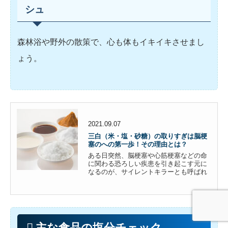
シュ
森林浴や野外の散策で、心も体もイキイキさせまし
ょう。
2021.09.07
三白（米・塩・砂糖）の取りすぎは脳梗
塞のへの第一歩！その理由とは？
ある日突然、脳梗塞や心筋梗塞などの命
に関わる恐ろしい疾患を引き起こす元に
なるのが、サイレントキラーとも呼ばれ
る生活習慣病です。自覚症状がほとんど
ないこの病気は、その名の通り、偏った
食事や喫煙、過度の飲酒など好ましくな
い習慣や環境が積み重なって、その発症
のリスクが高まります。そこで...
主な食品の塩分チェック