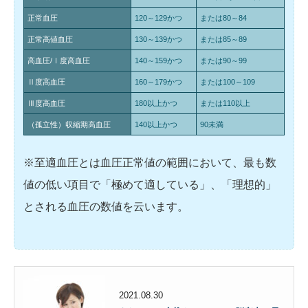
正常血圧
120～129かつ
または80～84
正常高値血圧
130～139かつ
または85～89
高血圧/Ⅰ度高血圧
140～159かつ
または90～99
Ⅱ度高血圧
160～179かつ
または100～109
Ⅲ度高血圧
180以上かつ
または110以上
（孤立性）収縮期高血圧
140以上かつ
90未満
※至適血圧とは血圧正常値の範囲において、最も数
値の低い項目で「極めて適している」、「理想的」
とされる血圧の数値を云います。
2021.08.30