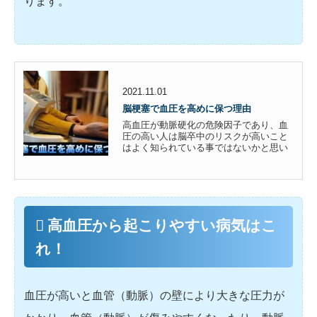
ります。
2021.11.01
脳梗塞で血圧を高めに保つ理由
高血圧が動脈硬化の危険因子であり、血
圧の高い人は脳卒中のリスクが高いこと
はよく知られている事ではないかと思い
ます。しかし脳梗塞を起こした後、通常
よりも少し血圧を高めに保つことがあり
ます。血圧の管理は脳梗塞の発症、重症
化予防、再発予防等の観点から見ても重
要ですが、なぜ脳梗塞後の血圧...
高血圧から起こりやすい病気はこ
れ！
血圧が高いと血管（動脈）の壁により大きな圧力が