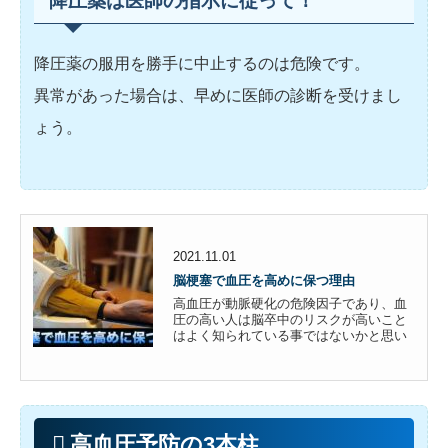
降圧薬は医師の指示に従って！
降圧薬の服用を勝手に中止するのは危険です。
異常があった場合は、早めに医師の診断を受けまし
ょう。
2021.11.01
脳梗塞で血圧を高めに保つ理由
高血圧が動脈硬化の危険因子であり、血
圧の高い人は脳卒中のリスクが高いこと
はよく知られている事ではないかと思い
ます。しかし脳梗塞を起こした後、通常
よりも少し血圧を高めに保つことがあり
ます。血圧の管理は脳梗塞の発症、重症
化予防、再発予防等の観点から見ても重
要ですが、なぜ脳梗塞後の血圧...
高血圧予防の3本柱