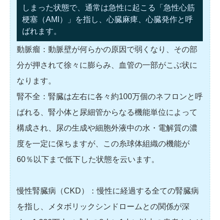
しまった状態で、通常は急性に起こる「急性心筋
梗塞（AMI）」を指し、心臓麻痺、心臓発作と呼
ばれます。
動脈瘤：動脈壁が何らかの原因で弱くなり、その部
分が押されて徐々に膨らみ、血管の一部がこぶ状に
なります。
腎不全：腎臓は左右に各々約100万個のネフロンと呼
ばれる、腎小体と尿細管からなる機能単位によって
構成され、尿の生成や細胞外液中の水・電解質の濃
度を一定に保ちますが、この糸球体組織の機能が
60％以下まで低下した状態を云います。
慢性腎臓病（CKD）：慢性に経過する全ての腎臓病
を指し、メタボリックシンドロームとの関係が深