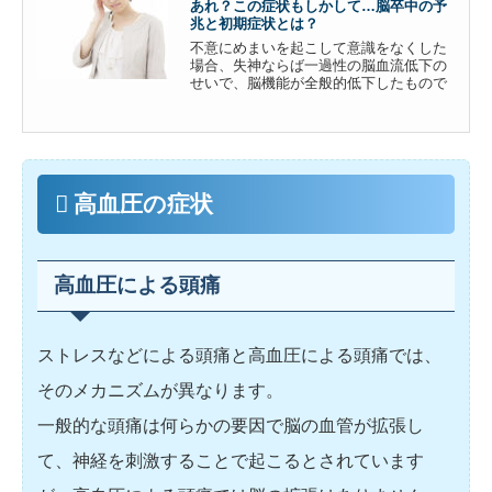
あれ？この症状もしかして…脳卒中の予
兆と初期症状とは？
不意にめまいを起こして意識をなくした
場合、失神ならば一過性の脳血流低下の
せいで、脳機能が全般的低下したもので
数分で回復し、通常は脳卒中とは区別さ
れます。しかし、脳卒中のような血管障
害では、生命を一瞬にして奪うことがあ
ります。そうでなくても言語障害や半身
不随などの重い後遺症をもたら...
高血圧の症状
高血圧による頭痛
ストレスなどによる頭痛と高血圧による頭痛では、
そのメカニズムが異なります。
一般的な頭痛は何らかの要因で脳の血管が拡張し
て、神経を刺激することで起こるとされています