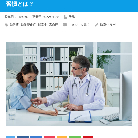
習慣とは？
投稿日:2018/7/4
更新日:2022/01/28
予防
動脈瘤
,
動脈硬化症
,
脳卒中
,
高血圧
コメントを書く
脳卒中ラボ