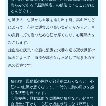
膨らみである「脳動脈瘤」の破裂によることがほ
とんどです。
心臓肥大：心臓から血液を送り出す時、高血圧など
によって、心筋に通常より高い負荷がかかると、そ
の負荷に打ち勝つため心筋が厚くなり、心臓肥大を
起こします。
虚血性心疾患：心臓に酸素と栄養を送る冠状動脈の
障害によって、血流が減少又は不足して起きる心疾
患の総称です。
狭心症：冠動脈の内側が部分的に細くなると、心
筋への血流が悪くなって、一時的に胸の痛みを感
じる状態を云います。
心筋梗塞：冠動脈血管に閉塞や狭窄などが起きて
血流量が下がり、心筋が虚血状態になり壊死して