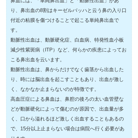
鼻血には、「単純鼻出血」と「動脈性出血」があ
り、鼻出血の8割はキーゼルバッハと云う鼻の入り口
付近の粘膜を傷つけることで起こる単純鼻出血で
す。
動脈性出血は、動脈硬化症、白血病、特発性血小板
減少性紫斑病（ITP）など、何らかの疾患によってお
こる鼻出血を云います。
動脈性出血は、鼻からだけでなく歯茎から出血した
り、時には脳出血を起こすこともあり、出血が激し
く、なかなか止まらないのが特徴です。
高血圧症による鼻血は、鼻腔の後ろの太い血管壁な
どが動脈硬化によって傷むのが原因で、出血量が多
く、口から溢れるほど激しく出血することもあるの
で、15分以上止まらない場合は病院へ行く必要があ