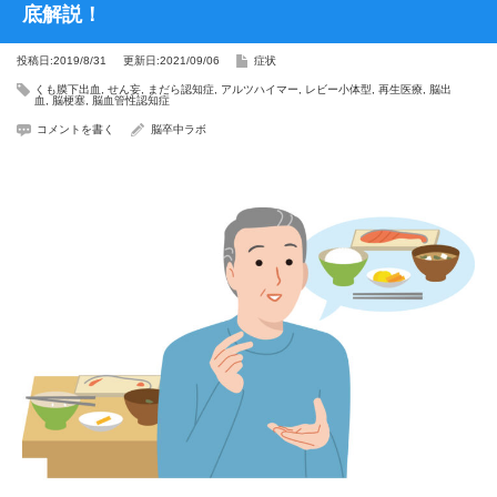
底解説！
投稿日:2019/8/31
更新日:2021/09/06
症状
くも膜下出血
,
せん妄
,
まだら認知症
,
アルツハイマー
,
レビー小体型
,
再生医療
,
脳出
血
,
脳梗塞
,
脳血管性認知症
コメントを書く
脳卒中ラボ