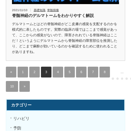
2021/11/10
基礎知識
,
脊髄損傷
脊髄神経のデルマトームをわかりやすく解説
デルマトームとはどの脊髄神経がどこ皮膚の感覚を支配するのかを
模式的に表したものです。実際の臨床の場ではここまで感覚があっ
て、ここからの感覚がないので、障害されれている脊髄神経はここ
だ！というようにデルマトームから脊髄神経の障害部位を推測した
り、どこまで麻酔が効いているのかを確認するために使われること
がありますね。
«
1
2
3
4
5
6
7
8
…
10
»
カテゴリー
リハビリ
予防